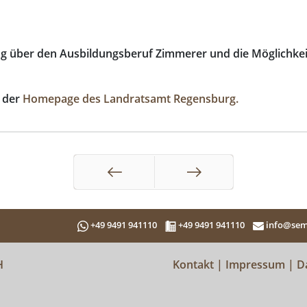
ag über den Ausbildungsberuf Zimmerer und die Möglichkei
f der
Homepage des Landratsamt Regensburg.
Zurück
Weiter
+49 9491 941110
+49 9491 941110
info@sem
H
Kontakt
|
Impressum
|
D