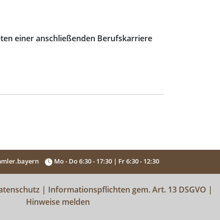
ten einer anschließenden Berufskarriere
mler.bayern
Mo - Do 6:30 - 17:30 | Fr 6:30 - 12:30
atenschutz
|
Informationspflichten gem. Art. 13 DSGVO
|
Hinweise melden