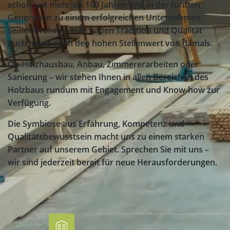
schon seit mehr als 100 Jahren und in der fünften
Generation zu einem erfolgreichen Unternehmen
seiner Branche. Hier haben Tradition und Qualität
auch heute noch den hohen Stellenwert von damals.
Ob Holzhausbau, Anbau, Zimmererarbeiten oder
Sanierung – wir stehen Ihnen in allen Bereichen des
Holzbaus rundum mit Engagement und Know-how zur
Verfügung.
Die Symbiose aus Erfahrung, Kompetenz und
Qualitätsbewusstsein macht uns zu einem starken
Partner auf unserem Gebiet. Sprechen Sie mit uns –
wir sind jederzeit bereit für neue Herausforderungen.