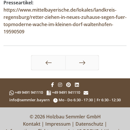
Presseartikel:
https://www.mittelbayerische.de/lokales/landkreis-
regensburg/retter-ziehen-in-neues-zuhause-segen-fuer-
topmoderne-wache-im-kleinen-dorf-waltenhofen-
19590509
Zurück
Weiter
+49 9491 941110
+49 9491 941110
info@semmler.bayern
Mo - Do 6:30 - 17:30 | Fr 6:30 - 12:30
© 2026 Holzbau Semmler GmbH
Kontakt
|
Impressum
|
Datenschutz
|