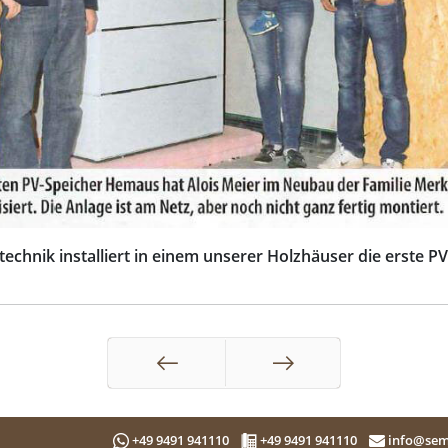
echnik installiert in einem unserer Holzhäuser die erste P
Zurück
Weiter
+49 9491 941110
+49 9491 941110
info@sem