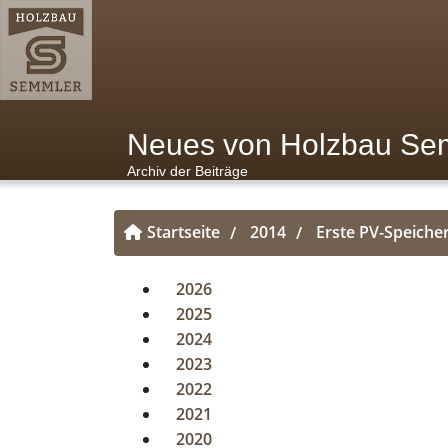
Neues von Holzbau Se
Archiv der Beiträge
Startseite
2014
Erste PV-Speiche
/
/
2026
2025
2024
2023
2022
2021
2020